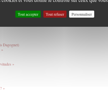
es cookies et vous donne le contrôle sur ceux que vous
Tout accepter
Tout refuser
Personnaliser
is Dagognet)
? »
vitudes »
? »