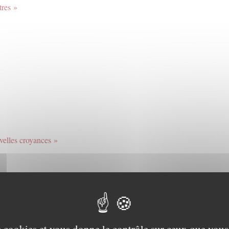
tres »
velles croyances »
cit »
culturelle »