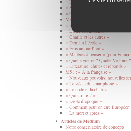
Ce site utilise d
« L’esprit des lieux »
« Secrets à l’ère numérique »
« Générations »
Médium 40
« Rythmes »
« L’écrivain national »
« Charlie et les autres »
« Demain l’école »
« Éros aujourd’hui »
« Matières à penser » (pour Franço
« Quelle guerre ? Quelle Victoire 
« Littérature, chutes et rebonds »
M51 : « A la française »
« Nouveaux pouvoirs, nouvelles ser
« Le siècle du smartphone »
« Le code et la chair »
« Qui croire ? »
« Drôle d’époque »
« Comment peut-on être Européen 
« La mort et après »
Articles de Médium
Notre conservatoire de concepts