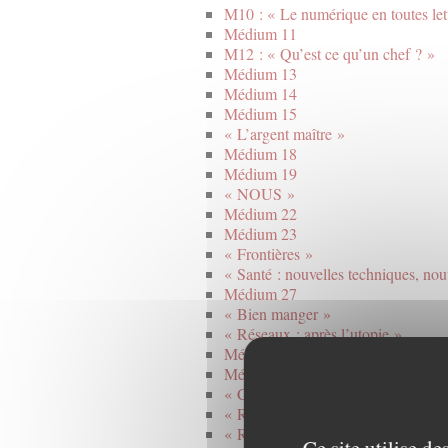
M10 : « Le numérique en toutes let
Médium 11
M12 : « Qu’est ce qu’un chef ? »
Médium 13
Médium 14
Médium 15
« L’argent maître »
Médium 18
Médium 19
« NOUS »
Médium 22
Médium 23
« Frontières »
« Santé : nouvelles techniques, nou
Médium 27
« Bien manger »
« Réseaux : après l’utopie »
Médium 30
Médium 31
« Copie, modes d’emploi »
« Récits du pouvoir, pouvoirs du ré
« Ruptures techniques et continuité 