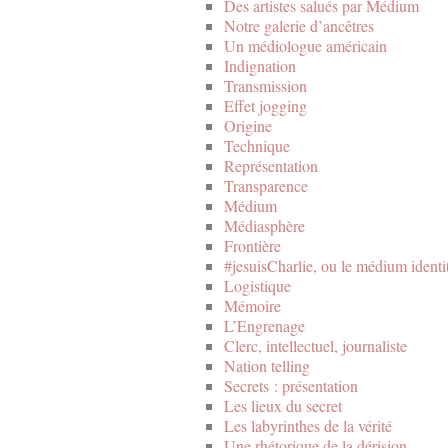
Des artistes salués par Médium
Notre galerie d’ancêtres
Un médiologue américain
Indignation
Transmission
Effet jogging
Origine
Technique
Représentation
Transparence
Médium
Médiasphère
Frontière
#jesuisCharlie, ou le médium identi
Logistique
Mémoire
L’Engrenage
Clerc, intellectuel, journaliste
Nation telling
Secrets : présentation
Les lieux du secret
Les labyrinthes de la vérité
Une rhétorique de la dérision