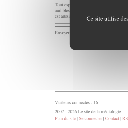
Tout esprit et matière, le numérique manqu
audibles mais, pour le reste, inodores, s
est aussi sensuel, calculateur et
business 
Ce site utilise d
Envoyer un message à la rédaction :
Cont
Visiteurs connectés :
16
2007 - 2026 Le site de la médiologie
Plan du site
|
Se connecter
|
Contact
|
RS