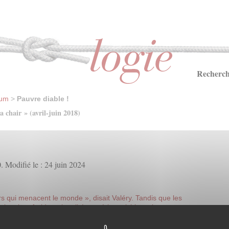
Recherch
ium
>
Pauvre diable !
 chair » (avril-juin 2018)
0. Modifié le : 24 juin 2024
rs qui menacent le monde », disait Valéry. Tandis que les
oient leur froide rationalité numérique, ici-bas c’est
des institutions qui n’ont plus le temps de refroidir les passions.