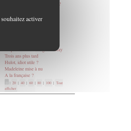
A quoi pensent les machines ?
Gouvernance
« Fabulous Labs »
 souhaitez activer
La cuisine zappée
L’art a varié
Avignon, la haine du texte
Goliath dans son jus
Le pense-bête de Régis Debray
Trois ans plus tard
Hulot, idiot utile ?
Madeleine mise à nu
A la française ?
0
|
20
|
40
|
60
|
80
|
100
|
Tout
afficher