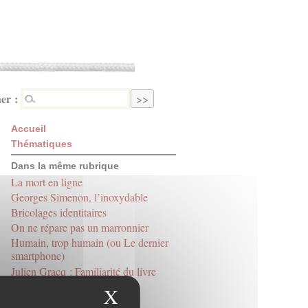
er :
Accueil
Thématiques
Dans la même rubrique
La mort en ligne
Georges Simenon, l’inoxydable
Bricolages identitaires
On ne répare pas un marronnier
Humain, trop humain (ou Le dernier
smartphone)
Julien Gracq : Familiarité du livre
Déboulonnades
X
Masquer le bandeau des
Nous les ligueurs