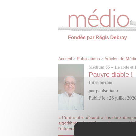
Panneau de gestion des cookies
Fondée par Régis Debray
Accueil
>
Publications
>
Articles de Méd
Médium 55 « Le code et la
Pauvre diable !
Introduction
par paulsoriano
Publié le : 26 juillet 202
« L’ordre et le désordre, les deux dange
algorithmes, invisibles et silencieux, dépl
l’effervescence, libérée par l’effacement 