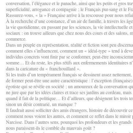
conversation, l’élégance et le panache, ainsi que les petits et gros tr
superficialité, arrogance et compagnie ; le Français pur-sang et le Fr
Rassurez-vous, « la » Française arrive à la rescousse pour nous refair
À la recherche d’une constance, d’un air de famille, à travers les âge
la vie quotidienne, en passant par les sciences, la vie intellectuelle 
sociaux : on trouve ailleurs que chez nous des cours et des salons, 
commerce.
Dans un peuple en représentation, réalité et fiction sont peu discer
comment elles s’influencent, comment un « idéal-type » tend à deve
individus concrets vont finir par se conformer, peut-être inconsciem
somme… Et du reste, les plus rétifs aux enfermements identitaires n’h
dans la caricature du « franchouillard ».
Si les traits d’un tempérament français se dessinent assez nettement, 
de former peut-être une autre caractéristique : l’exception (française
égotiste qui se révèle en société ; un amoureux de la conversation qu
ne jure que par les idées claires et trace ses jardins au cordeau, mais
quand il fait de la politique… Et d’ailleurs, que désignent les trois 
sinon un désir contrarié, un manque ?
Il faudrait aussi solliciter des amis étrangers, histoire de découvrir c
comment nous voient les autres, et comment ce reflet dans le miroir p
Narcisse. Dans l’autres sens, pourquoi les profondeurs et les grands
nous paraissent-ils le comble du mauvais goût ?