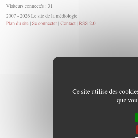
Visiteurs connectés :
31
2007 - 2026 Le site de la médiologie
Plan du site
|
Se connecter
|
Contact
|
RSS 2.0
Ce site utilise des cooki
que vous