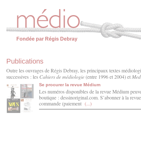
Panneau de gestion des cookies
Fondée par Régis Debray
Publications
Outre les ouvrages de Régis Debray, les principaux textes médiolog
successives : les
Cahiers de médiologie
(entre 1996 et 2004) et
Med
Se procurer la revue Médium
Les numéros disponibles de la revue Médium peuvent
boutique : dessinoriginal.com. S’abonner à la revu
commande (paiement
(...)