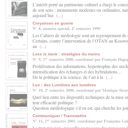
L’intérêt porté au patrimoine culturel a élargi le co
de son sens : monuments modestes ou ordinaires, natu
aujourd’hui
(...)
Croyances en guerre
e
N° 8, numéro spécial, 2
semestre 1999
Les Cahiers de médiologie sont un regroupement de ch
Certains, contre l’intervention de l’OTAN au Kosovo, 
au
(...)
Less is more
: stratégies du moins
er
N° 9, 1
semestre 2000, coordonné par François Dago
Prolifération des informations, hypertrophie des stoc
intensification des échanges et des hybridations…
De la politique à la science, de l’art à la
(...)
Lux : des Lumières aux lumières
e
N° 10, 2
semestre 2000, coordonné par Monique Sica
Quel lien entre les dispositifs techniques de la mise 
leur efficacité politique ?
Question médiologique s’il en est, qui cherche les jo
Communiquer / Transmettre
er
N° 11, 1
semestre 2001, coordonné par Françoise Gai
La transmission, qui veille au passage des messages à 