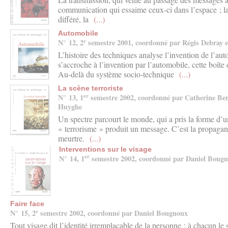
communication qui essaime ceux-ci dans l’espace ; l
différé, la
(...)
Automobile
e
N° 12, 2
semestre 2001, coordonné par Régis Debray 
L’histoire des techniques analyse l’invention de l’a
s’accroche à l’invention par l’automobile, cette boîte
Au-delà du système socio-technique
(...)
La scène terroriste
er
N° 13, 1
semestre 2002, coordonné par Catherine Ber
Huyghe
Un spectre parcourt le monde, qui a pris la forme d’
« terrorisme » produit un message. C’est la propagand
meurtre.
(...)
Interventions sur le visage
er
N° 14, 1
semestre 2002, coordonné par Daniel Bougn
Faire face
e
N° 15, 2
semestre 2002, coordonné par Daniel Bougnoux
Tout visage dit l’identité irremplaçable de la personne : à chacun le