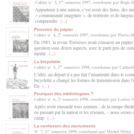
er
Cahier n° 3, 1
semestre 1997, coordonné par Régis 
Appartenir à une nation, c’est avoir des lieux, des 
« communauté imaginée », de territoire et de langue,
comprendre
(...)
Pouvoirs du papier
e
Cahier n° 4, 2
semestre 1997, coordonné par Pierre-M
En 1983, la revue Traverses avait consacré au papier 
question sous divers aspects, avec le parti pris de curi
mérité
(...)
La bicyclette
er
Cahier n° 5, 1
semestre 1998, coordonné par Catheri
L’idée, au départ n’a pas fait l’unanimité dans le com
bicyclette a changé les formes de transmission dans 
En
(...)
Pourquoi des médiologues ?
e
Cahier n° 6, 2
semestre 1998, coordonné par Louise 
Après avoir musardé tous azimuts - de la rampe théâtra
en passant par la nation et les réseaux, – nous avons 
camp
(...)
La confusion des monuments
er
N° 7, 1
semestre 1999, coordonné par Michel Melot