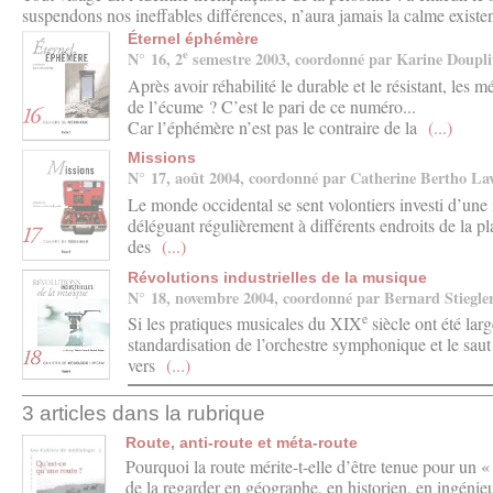
suspendons nos ineffables différences, n’aura jamais la calme exist
Éternel éphémère
e
N° 16, 2
semestre 2003, coordonné par Karine Doupli
Après avoir réhabilité le durable et le résistant, les 
de l’écume ? C’est le pari de ce numéro...
Car l’éphémère n’est pas le contraire de la
(...)
Missions
N° 17, août 2004, coordonné par Catherine Bertho La
Le monde occidental se sent volontiers investi d’une 
déléguant régulièrement à différents endroits de la pl
des
(...)
Révolutions industrielles de la musique
N° 18, novembre 2004, coordonné par Bernard Stiegle
e
Si les pratiques musicales du XIX
siècle ont été lar
standardisation de l’orchestre symphonique et le saut –
vers
(...)
3 articles dans la rubrique
Route, anti-route et méta-route
Pourquoi la route mérite-t-elle d’être tenue pour un «
de la regarder en géographe, en historien, en ingénieu