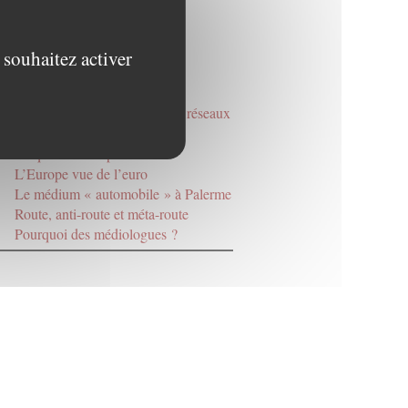
Interventions sur le visage
Automobile
La scène terroriste
 souhaitez activer
La bicyclette
Pouvoirs du papier
Anciennes nations, nouveaux réseaux
Qu’est-ce qu’une route
La querelle du spectacle
L’Europe vue de l’euro
Le médium « automobile » à Palerme
Route, anti-route et méta-route
Pourquoi des médiologues ?