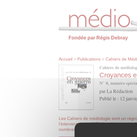
Panneau de gestion des cookies
Fondée par Régis Debray
Accueil
>
Publications
>
Cahiers de Médi
Cahiers de médiolog
Croyances e
N° 8, numéro spécia
par La Rédaction
Publié le : 12 janvi
Les Cahiers de médiologie sont un regro
l’intervention de l’OTAN au Kosovo, et d’
nombreux collectifs intellectuels.