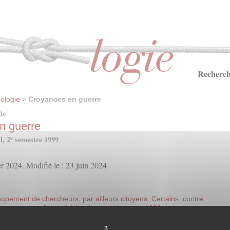
Recherch
ologie
>
Croyances en guerre
ie
n guerre
e
l, 2
semestre 1999
er 2024. Modifié le : 23 juin 2024
upement de chercheurs, par ailleurs citoyens. Certains, contre
autres, pour. Cette division fut, au printemps 1999, le lot de