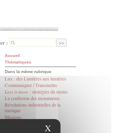
er :
Accueil
Thématiques
Dans la même rubrique
Lux : des Lumières aux lumières
Communiquer / Transmettre
Less is more
: stratégies du moins
La confusion des monuments
Révolutions industrielles de la
musique
Missions
Éternel éphémère
X
Masquer le bandeau des
Faire face