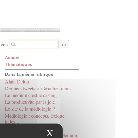
er :
Accueil
Thématiques
Dans la même rubrique
Alain Delon
Derniers tweets sur @autresfuturs
Le médium c’est le casting !
La productivité par la joie
Le site de la médiologie ?
Médiologie : concepts, lexique,
index...
La langue de poix
X
Masquer le bandeau des
Derniers tweets sur @RevueMedium