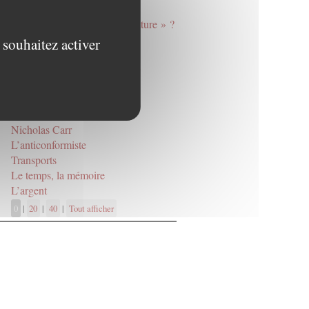
Mourir, oui, mais de quoi ?
Vivre « conformément à la nature » ?
Cool
 souhaitez activer
Végétalisme
Considérations inactuelles sur
l’actualité
L’Empire du bien-être
Métabolisme
Nicholas Carr
L’anticonformiste
Transports
Le temps, la mémoire
L’argent
0
|
20
|
40
|
Tout afficher