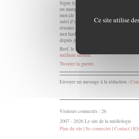
Signe typographique croisillon entamant
un marqueur de métadonnées couramment 
mot-clé plus ou moins partagé. Composé 
Ce site utilise d
suivi d’un ou plusieurs mots accolés (le ta
réseaux sociaux. À la suite de sa croissa
mot hashtag est désormais intégré au dic
depuis juin 20134 et au Petit Robert dep
Bref, le hashtag c’est le slogan à l’ère 
médium identité
.
Tweeter la guerre
.
Envoyer un message à la rédaction :
Cont
Visiteurs connectés :
26
2007 - 2026 Le site de la médiologie
Plan du site
|
Se connecter
|
Contact
|
RS