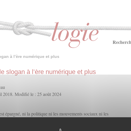
Recherch
ogan à l’ère numérique et plus
le slogan à l’ère numérique et plus
eau
ril 2018. Modifié le : 25 août 2024
st épargné, ni la politique ni les mouvements sociaux ni les
rivée, ni surtout le commerce : le hashtag apparaît dans la raison
roduits et services, jusqu’à la SCNF (#TGVpop).