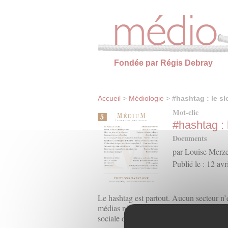
Panneau de gestion des cookies
Fondée par Régis Debray
Accueil
>
Médiologie
>
#hashtag : le sl
Mot-clic
#hashtag : 
Documents
par Louise Merz
Publié le : 12 av
Le hashtag est partout. Aucun secteur n’e
médias ni la communication, publique et p
sociale des entreprises, les offres de p