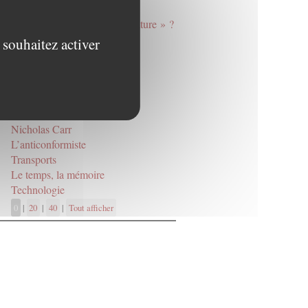
Mourir, oui, mais de quoi ?
Vivre « conformément à la nature » ?
Cool
 souhaitez activer
Végétalisme
Considérations inactuelles sur
l’actualité
L’Empire du bien-être
Métabolisme
Nicholas Carr
L’anticonformiste
Transports
Le temps, la mémoire
Technologie
0
|
20
|
40
|
Tout afficher