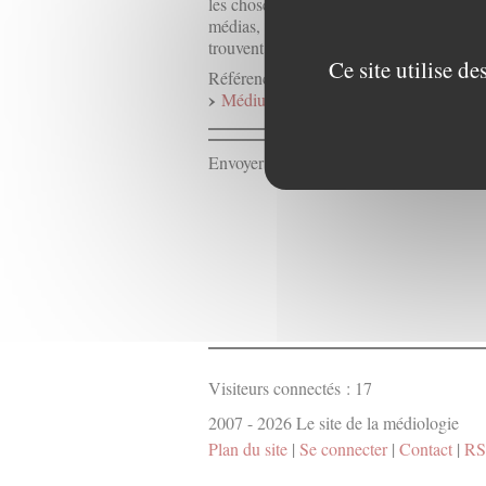
les choses ? Comment le « règne de l’arge
médias, culture, recherche, éducation, art
trouvent évaluées par des agences de nota
Ce site utilise d
Référence :
Médium 16-17, « L’Argent-maître »
Envoyer un message à la rédaction :
Cont
Visiteurs connectés :
17
2007 - 2026 Le site de la médiologie
Plan du site
|
Se connecter
|
Contact
|
RS