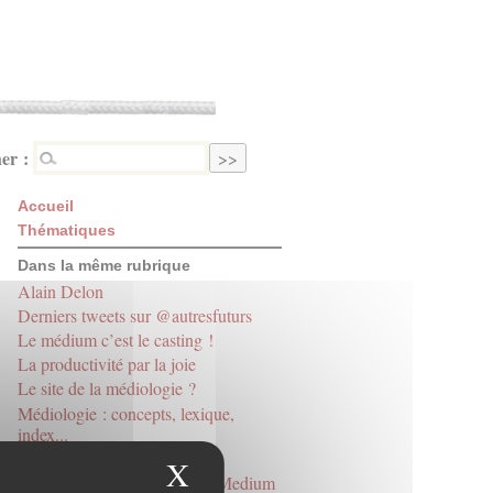
er :
Accueil
Thématiques
Dans la même rubrique
Alain Delon
Derniers tweets sur @autresfuturs
Le médium c’est le casting !
La productivité par la joie
Le site de la médiologie ?
Médiologie : concepts, lexique,
index...
La langue de poix
X
Masquer le bandeau des
Derniers tweets sur @RevueMedium