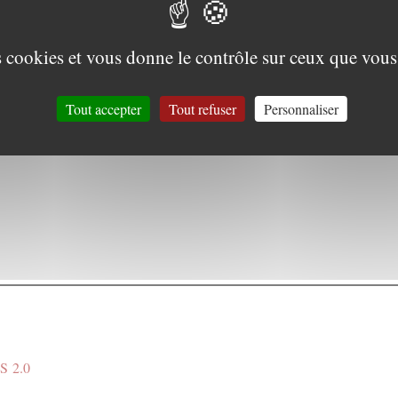
nt » soumet-il au calculable, toutes les activités sociales :
, santé, sport…sans parler de la politique, à l’heure où nations se
tion (de leur dette) ?
es cookies et vous donne le contrôle sur ceux que vous
Tout accepter
Tout refuser
Personnaliser
act
S 2.0