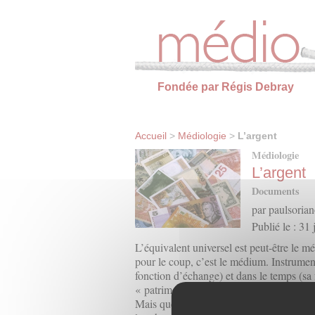
Panneau de gestion des cookies
Fondée par Régis Debray
Accueil
>
Médiologie
>
L’argent
Médiologie
L’argent
Documents
par paulsoria
Publié le : 31
L’équivalent universel est peut-être le mé
pour le coup, c’est le médium. Instrume
fonction d’échange) et dans le temps (sa 
« patrimoine »…
Mais que « fait » ce médium aux relation