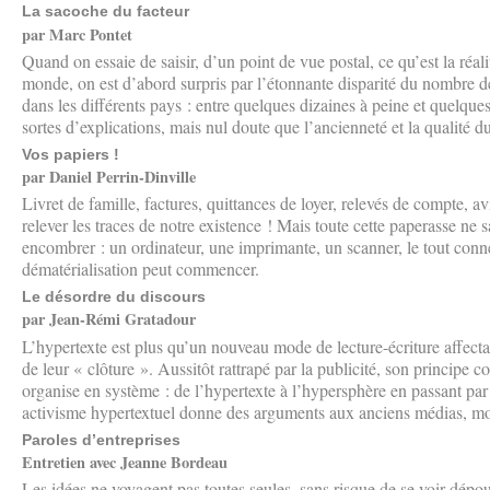
La sacoche du facteur
par Marc Pontet
Quand on essaie de saisir, d’un point de vue postal, ce qu’est la réal
monde, on est d’abord surpris par l’étonnante disparité du nombre de
dans les différents pays : entre quelques dizaines à peine et quelques
sortes d’explications, mais nul doute que l’ancienneté et la qualité d
Vos papiers !
par Daniel Perrin-Dinville
Livret de famille, factures, quittances de loyer, relevés de compte, a
relever les traces de notre existence ! Mais toute cette paperasse ne
encombrer : un ordinateur, une imprimante, un scanner, le tout conne
dématérialisation peut commencer.
Le désordre du discours
par Jean-Rémi Gratadour
L’hypertexte est plus qu’un nouveau mode de lecture-écriture affectan
de leur « clôture ». Aussitôt rattrapé par la publicité, son principe 
organise en système : de l’hypertexte à l’hypersphère en passant pa
activisme hypertextuel donne des arguments aux anciens médias, moi
Paroles d’entreprises
Entretien avec Jeanne Bordeau
Les idées ne voyagent pas toutes seules, sans risque de se voir dépo