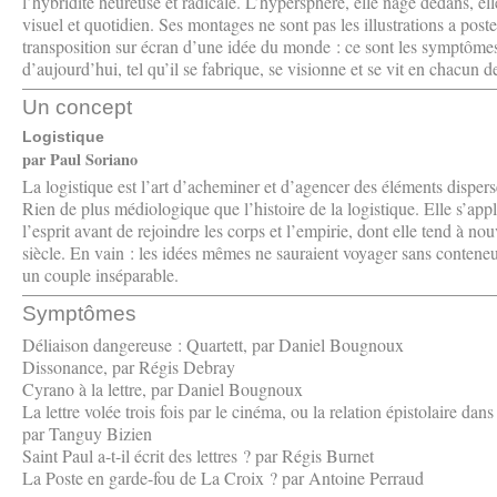
l’hybridité heureuse et radicale. L’hypersphère, elle nage dedans, elle
visuel et quotidien. Ses montages ne sont pas les illustrations a poste
transposition sur écran d’une idée du monde : ce sont les symptômes
d’aujourd’hui, tel qu’il se fabrique, se visionne et se vit en chacun de
Un concept
Logistique
par Paul Soriano
La logistique est l’art d’acheminer et d’agencer des éléments disper
Rien de plus médiologique que l’histoire de la logistique. Elle s’app
l’esprit avant de rejoindre les corps et l’empirie, dont elle tend à no
siècle. En vain : les idées mêmes ne sauraient voyager sans contene
un couple inséparable.
Symptômes
Déliaison dangereuse : Quartett, par Daniel Bougnoux
Dissonance, par Régis Debray
Cyrano à la lettre, par Daniel Bougnoux
La lettre volée trois fois par le cinéma, ou la relation épistolaire 
par Tanguy Bizien
Saint Paul a-t-il écrit des lettres ? par Régis Burnet
La Poste en garde-fou de La Croix ? par Antoine Perraud