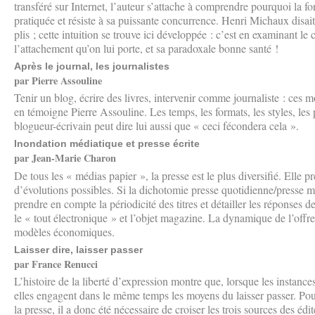
transféré sur Internet, l’auteur s’attache à comprendre pourquoi la fo
pratiquée et résiste à sa puissante concurrence. Henri Michaux disait 
plis ; cette intuition se trouve ici développée : c’est en examinant l
l’attachement qu’on lui porte, et sa paradoxale bonne santé !
Après le journal, les journalistes
par Pierre Assouline
Tenir un blog, écrire des livres, intervenir comme journaliste : ces
en témoigne Pierre Assouline. Les temps, les formats, les styles, les
blogueur-écrivain peut dire lui aussi que « ceci fécondera cela ».
Inondation médiatique et presse écrite
par Jean-Marie Charon
De tous les « médias papier », la presse est le plus diversifié. Elle p
d’évolutions possibles. Si la dichotomie presse quotidienne/presse mag
prendre en compte la périodicité des titres et détailler les réponses 
le « tout électronique » et l’objet magazine. La dynamique de l’offre
modèles économiques.
Laisser dire, laisser passer
par France Renucci
L’histoire de la liberté d’expression montre que, lorsque les instances
elles engagent dans le même temps les moyens du laisser passer. Pour
la presse, il a donc été nécessaire de croiser les trois sources des édi