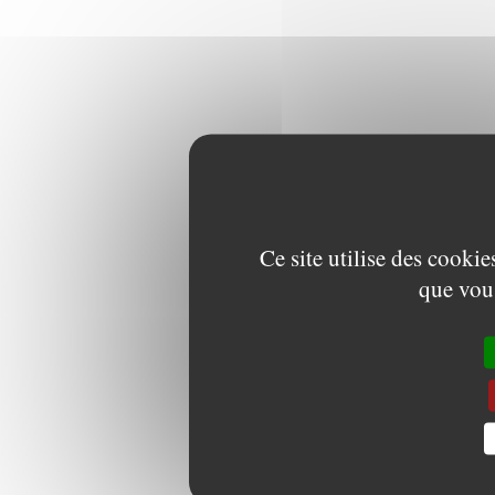
Ce site utilise des cooki
que vous