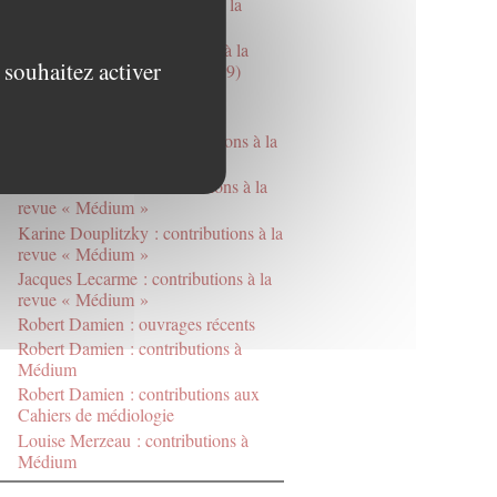
Paul Soriano : contributions à la
revue « Médium »
Régis Debray : contributions à la
 souhaitez activer
revue « Médium » (2004-2019)
Catherine Bertho Lavenir :
contributions à Médium
Daniel Bougnoux : contributions à la
revue « Médium »
Antoine Perraud : contributions à la
revue « Médium »
Karine Douplitzky : contributions à la
revue « Médium »
Jacques Lecarme : contributions à la
revue « Médium »
Robert Damien : ouvrages récents
Robert Damien : contributions à
Médium
Robert Damien : contributions aux
Cahiers de médiologie
Louise Merzeau : contributions à
Médium