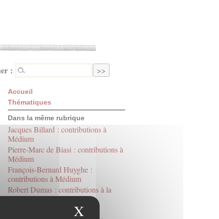
er :
Accueil
Thématiques
Dans la même rubrique
Jacques Billard : contributions à
Médium
Pierre-Marc de Biasi : contributions à
Médium
François-Bernard Huyghe :
contributions à Médium
Robert Dumas : contributions à la
revue Médium
X
Masquer le bandeau des
Robert Dumas