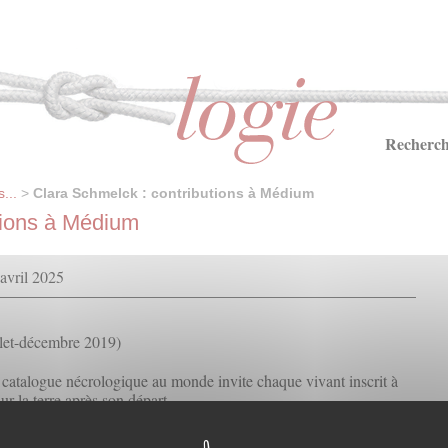
Recherch
...
>
Clara Schmelck : contributions à Médium
tions à Médium
 avril 2025
llet-décembre 2019)
 catalogue nécrologique au monde invite chaque vivant inscrit à
sur la terre après son départ.