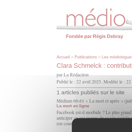
Panneau de gestion des cookies
Fondée par Régis Debray
Accueil
>
Publications
>
Les médiologues
Clara Schmelck : contribu
par La Rédaction
Publié le : 22 avril 2025. Modifié le : 22
1 articles publiés sur le site
Médium 60-61 « La mort et après » (jui
La mort en ligne
Facebook est-il morbide ? Le plus grand
anticiper ce qui restera de sa vie sociale 
(en cours de publication)