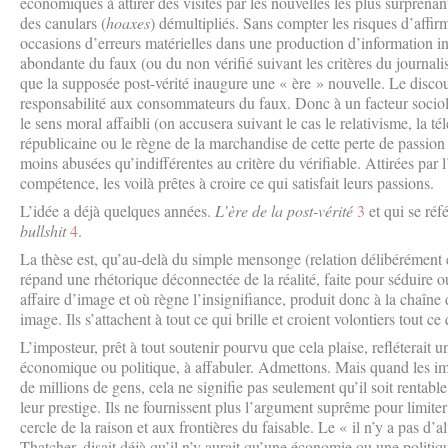
économiques à attirer des visites par les nouvelles les plus surprenan
des canulars (
hoaxes
) démultipliés. Sans compter les risques d’affirm
occasions d’erreurs matérielles dans une production d’information in
abondante du faux (ou du non vérifié suivant les critères du journalis
que la supposée post-vérité inaugure une « ère » nouvelle. Le disco
responsabilité aux consommateurs du faux. Donc à un facteur sociolo
le sens moral affaibli (on accusera suivant le cas le relativisme, la tél
républicaine ou le règne de la marchandise de cette perte de passion 
moins abusées qu’indifférentes au critère du vérifiable. Attirées par 
compétence, les voilà prêtes à croire ce qui satisfait leurs passions.
L’idée a déjà quelques années.
L’ère de la post-vérité
3
et qui se réfé
bullshit
4
.
La thèse est, qu’au-delà du simple mensonge (relation délibérément er
répand une rhétorique déconnectée de la réalité, faite pour séduire ou
affaire d’image et où règne l’insignifiance, produit donc à la chaîne 
image. Ils s’attachent à tout ce qui brille et croient volontiers tout c
L’imposteur, prêt à tout soutenir pourvu que cela plaise, refléterait un
économique ou politique, à affabuler. Admettons. Mais quand les im
de millions de gens, cela ne signifie pas seulement qu’il soit rentable
leur prestige. Ils ne fournissent plus l’argument suprême pour limit
cercle de la raison et aux frontières du faisable. Le « il n’y a pas d’
Thatcher, disait déjà qu’il n’y aurait qu’une économie ou une politiqu