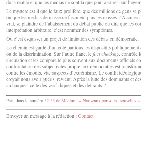
de la réalité et que les médias ne sont là que pour assurer leur hégé
Le mystère est-il que le faux prolifère, que des millions de gens se pe
ou que les médias de masse ne fascinent plus les masses ? Accuse
vrai, se plaindre de l’abaissement du débat public ou dire que les 
interprétation arbitraire, c’est nommer des symptômes.
Ou c’est esquisser un projet de limitation des débats en démocratie.
Le chemin est gardé d’un côté par tous les dispositifs politiquement 
ou de la discrimination. Sur l’autre flanc, le
fact
checking
, contrôle 
circulation et les compare le plus souvent aux documents officiels 
confrontation des subjectivités propre aux démocraties est transformé
contre les émotifs, vite suspects d’extrémisme. Le conflit idéologiq
croyait nous avoir guéris, revient. Après la lutte des dominants et de
archaïques, celle des vérif-diques et des délirants ?
Paru dans le numéro
52-53 de Médium, « Nouveaux pouvoirs, nouvelles ser
Envoyer un message à la rédaction :
Contact