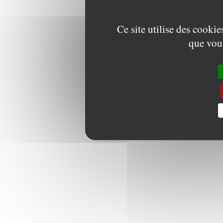
Ce site utilise des cooki
que vous