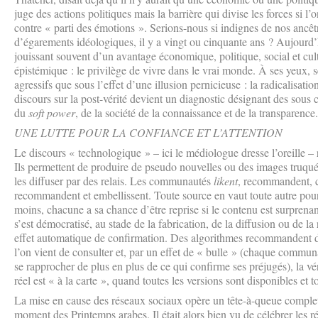
juge des actions politiques mais la barrière qui divise les forces si l’
contre « parti des émotions ». Serions-nous si indignes de nos ancê
d’égarements idéologiques, il y a vingt ou cinquante ans ? Aujourd’h
jouissant souvent d’un avantage économique, politique, social et cultu
épistémique : le privilège de vivre dans le vrai monde. À ses yeux, s
agressifs que sous l’effet d’une illusion pernicieuse : la radicalisati
discours sur la post-vérité devient un diagnostic désignant des sous
du
soft power
, de la société de la connaissance et de la transparence.
UNE LUTTE POUR LA CONFIANCE ET L’ATTENTION
Le discours « technologique » – ici le médiologue dresse l’oreille – 
Ils permettent de produire de pseudo nouvelles ou des images truquée
les diffuser par des relais. Les communautés
likent
, recommandent, ci
recommandent et embellissent. Toute source en vaut toute autre pour 
moins, chacune a sa chance d’être reprise si le contenu est surprenant
s’est démocratisé, au stade de la fabrication, de la diffusion ou de la
effet automatique de confirmation. Des algorithmes recommandent 
l’on vient de consulter et, par un effet de « bulle » (chaque commun
se rapprocher de plus en plus de ce qui confirme ses préjugés), la vé
réel est « à la carte », quand toutes les versions sont disponibles et t
La mise en cause des réseaux sociaux opère un tête-à-queue complet 
moment des Printemps arabes. Il était alors bien vu de célébrer les 