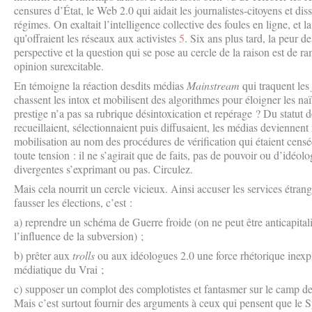
censures d’État, le Web 2.0 qui aidait les journalistes-citoyens et diss
régimes. On exaltait l’intelligence collective des foules en ligne, et 
qu’offraient les réseaux aux activistes
5
. Six ans plus tard, la peur d
perspective et la question qui se pose au cercle de la raison est de 
opinion surexcitable.
En témoigne la réaction desdits médias
Mainstream
qui traquent les
chassent les intox et mobilisent des algorithmes pour éloigner les na
prestige n’a pas sa rubrique désintoxication et repérage ? Du statut d
recueillaient, sélectionnaient puis diffusaient, les médias deviennent r
mobilisation au nom des procédures de vérification qui étaient censée
toute tension : il ne s’agirait que de faits, pas de pouvoir ou d’idéo
divergentes s’exprimant ou pas. Circulez.
Mais cela nourrit un cercle vicieux. Ainsi accuser les services étra
fausser les élections, c’est :
a) reprendre un schéma de Guerre froide (on ne peut être anticapita
l’influence de la subversion) ;
b) prêter aux
trolls
ou aux idéologues 2.0 une force rhétorique inexp
médiatique du Vrai ;
c) supposer un complot des complotistes et fantasmer sur le camp d
Mais c’est surtout fournir des arguments à ceux qui pensent que le S