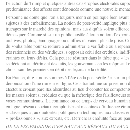
l’élection de Trump et quelques autres catastrophes électorales suppo
prédominance des affects sont dénoncés comme une nouvelle menace
Personne ne doute que l’on a toujours menti en politique bien avant 
sujettes à des emballements. La notion de post-vérité implique plus : 
trucages sur le marché des opinions, mais aussi qu’ils soient efficaces
démasquer. Comme si, sur un public hostile à toute notion d’expertise
archives, photos, témoignages ou chiffres n’avaient plus de prise. Co
du souhaitable pour se réduire à administrer le vérifiable ou à re
des rationnels ou des véridiques, s’opposait celui des crédules, indif
craintes ou leurs désirs. Cela peut se résumer dans la thèse que « le
se décident au détriment des faits, les gouvernants en les méprisant 
choisissant les premiers en dépit des leçons de la réalité.
En France, dire « nous sommes à l’ère de la post-vérité ! » sur un pl
dénonciation d’une rumeur en ligne. Cela traduit une surprise, non d
électeurs croient pareilles absurdités au lieu d’écouter les compéte
les masses soient si crédules ou que la rhétorique des falsificateurs s
vases communicants. La confiance ou ce temps de cerveau humain q
en ligne, réseaux sociaux complotistes et machines d’influence étrang
« classiques », aux autorités politiques ou techniques, aux classes é
« professionnels », aux experts, etc. Derrière la crédulité face au pai
DE LA PROPAGANDE D’EN HAUT AUX RÉSEAUX DU FAUX