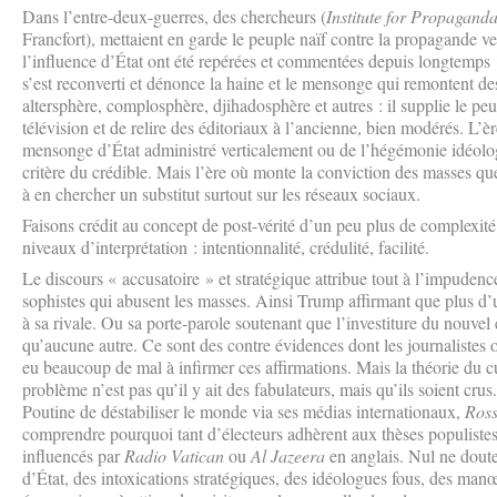
Dans l’entre-deux-guerres, des chercheurs (
Institute for Propagand
Francfort), mettaient en garde le peuple naïf contre la propagande v
l’influence d’État ont été repérées et commentées depuis longtemps
s’est reconverti et dénonce la haine et le mensonge qui remontent d
altersphère, complosphère, djihadosphère et autres : il supplie le pe
télévision et de relire des éditoriaux à l’ancienne, bien modérés. L’ère
mensonge d’État administré verticalement ou de l’hégémonie idéolo
critère du crédible. Mais l’ère où monte la conviction des masses que 
à en chercher un substitut surtout sur les réseaux sociaux.
Faisons crédit au concept de post-vérité d’un peu plus de complexité.
niveaux d’interprétation : intentionnalité, crédulité, facilité.
Le discours « accusatoire » et stratégique attribue tout à l’impuden
sophistes qui abusent les masses. Ainsi Trump affirmant que plus d’u
à sa rivale. Ou sa porte-parole soutenant que l’investiture du nouve
qu’aucune autre. Ce sont des contre évidences dont les journalistes 
eu beaucoup de mal à infirmer ces affirmations. Mais la théorie du c
problème n’est pas qu’il y ait des fabulateurs, mais qu’ils soient cr
Poutine de déstabiliser le monde via ses médias internationaux,
Ross
comprendre pourquoi tant d’électeurs adhèrent aux thèses populistes 
influencés par
Radio Vatican
ou
Al Jazeera
en anglais. Nul ne doute
d’État, des intoxications stratégiques, des idéologues fous, des manœu