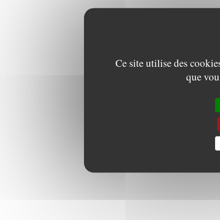
Ce site utilise des cooki
que vous