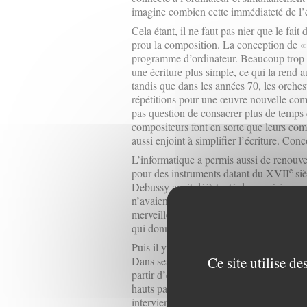
imagine combien cette immédiateté de l’écr
Cela étant, il ne faut pas nier que le fai
prou la composition. La conception de
programme d’ordinateur. Beaucoup trop c
une écriture plus simple, ce qui la rend a
tandis que dans les années 70, les orche
répétitions pour une œuvre nouvelle comp
pas question de consacrer plus de temps 
compositeurs font en sorte que leurs comp
aussi enjoint à simplifier l’écriture. Co
L’informatique a permis aussi de renouvel
e
pour des instruments datant du XVII
siè
Debussy avait déjà tenté des expériences 
n’avaient joué ensemble une même mélo
merveilleux « fondu » de violoncelle et d
qui donne l’impression d’entendre un in
Puis il y aura Gaston Schaeffer, John 
Ce site utilise d
Dans ses premiers studios de « musique
partir d’enregistrement de bruits d’usine 
hauts parleurs, les auditeurs écoutent «
intervient sur les instruments mêmes. Il 