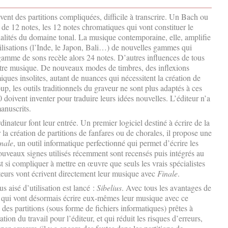
t des partitions compliquées, difficile à transcrire. Un Bach ou
de 12 notes, les 12 notes chromatiques qui vont constituer le
tonalités du domaine tonal. La musique contemporaine, elle, amplifie
vilisations (l’Inde, le Japon, Bali…) de nouvelles gammes qui
 gamme de sons recèle alors 24 notes. D’autres influences de tous
notre musique. De nouveaux modes de timbres, des inflexions
ques insolites, autant de nuances qui nécessitent la création de
p, les outils traditionnels du graveur ne sont plus adaptés à ces
doivent inventer pour traduire leurs idées nouvelles. L’éditeur n’a
anuscrits.
dinateur font leur entrée. Un premier logiciel destiné à écrire de la
 la création de partitions de fanfares ou de chorales, il propose une
nale
, un outil informatique perfectionné qui permet d’écrire les
uveaux signes utilisés récemment sont recensés puis intégrés au
t si compliquer à mettre en œuvre que seuls les vrais spécialistes
teurs vont écrivent directement leur musique avec
Finale
.
s aisé d’utilisation est lancé :
Sibelius
. Avec tous les avantages de
 qui vont désormais écrire eux-mêmes leur musique avec ce
 des partitions (sous forme de fichiers informatiques) prêtes à
ion du travail pour l’éditeur, et qui réduit les risques d’erreurs,