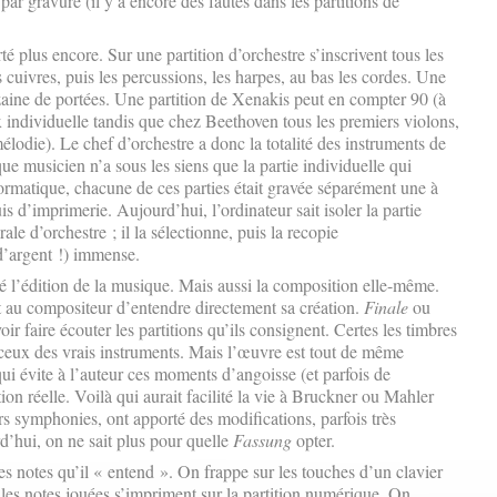
par gravure (il y a encore des fautes dans les partitions de
 plus encore. Sur une partition d’orchestre s’inscrivent tous les
 cuivres, puis les percussions, les harpes, au bas les cordes. Une
aine de portées. Une partition de Xenakis peut en compter 90 (à
x individuelle tandis que chez Beethoven tous les premiers violons,
odie). Le chef d’orchestre a donc la totalité des instruments de
ue musicien n’a sous les siens que la partie individuelle qui
ormatique, chacune de ces parties était gravée séparément une à
s d’imprimerie. Aujourd’hui, l’ordinateur sait isoler la partie
rale d’orchestre ; il la sélectionne, puis la recopie
d’argent !) immense.
é l’édition de la musique. Mais aussi la composition elle-même.
et au compositeur d’entendre directement sa création.
Finale
ou
oir faire écouter les partitions qu’ils consignent. Certes les timbres
 ceux des vrais instruments. Mais l’œuvre est tout de même
ui évite à l’auteur ces moments d’angoisse (et parfois de
ion réelle. Voilà qui aurait facilité la vie à Bruckner ou Mahler
rs symphonies, ont apporté des modifications, parfois très
d’hui, on ne sait plus pour quelle
Fassung
opter.
es notes qu’il « entend ». On frappe sur les touches d’un clavier
 les notes jouées s’impriment sur la partition numérique. On