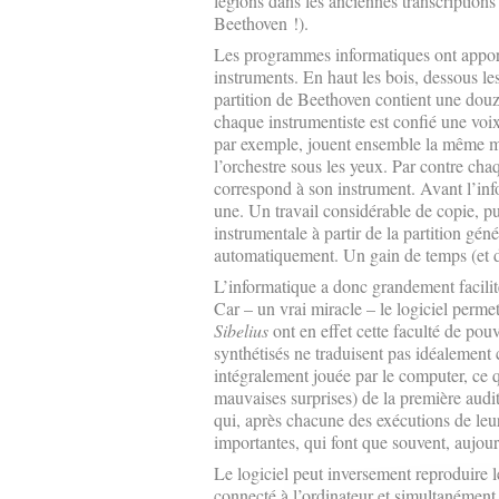
légions dans les anciennes transcriptions 
Beethoven !).
Les programmes informatiques ont apporté
instruments. En haut les bois, dessous les
partition de Beethoven contient une douz
chaque instrumentiste est confié une voi
par exemple, jouent ensemble la même mél
l’orchestre sous les yeux. Par contre chaq
correspond à son instrument. Avant l’inf
une. Un travail considérable de copie, pui
instrumentale à partir de la partition géné
automatiquement. Un gain de temps (et 
L’informatique a donc grandement facilit
Car – un vrai miracle – le logiciel perm
Sibelius
ont en effet cette faculté de pouv
synthétisés ne traduisent pas idéalement
intégralement jouée par le computer, ce q
mauvaises surprises) de la première audit
qui, après chacune des exécutions de leu
importantes, qui font que souvent, aujour
Le logiciel peut inversement reproduire l
connecté à l’ordinateur et simultanément