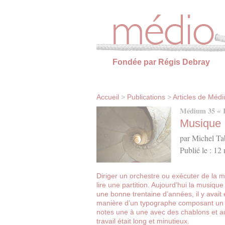
Panneau de gestion des cookies
Fondée par Régis Debray
Accueil
>
Publications
>
Articles de Méd
Médium 35 « Ru
Musique :
par Michel Ta
Publié le : 12
Diriger un orchestre ou exécuter de la m
lire une partition. Aujourd’hui la musique
une bonne trentaine d’années, il y avait
manière d’un typographe composant un li
notes une à une avec des chablons et aut
travail était long et minutieux.