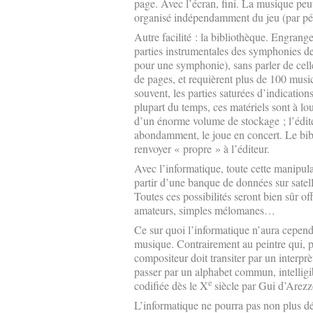
page. Avec l’écran, fini. La musique peu
organisé indépendamment du jeu (par pé
Autre facilité : la bibliothèque. Engranger
parties instrumentales des symphonies de
pour une symphonie), sans parler de cell
de pages, et requièrent plus de 100 mus
souvent, les parties saturées d’indicatio
plupart du temps, ces matériels sont à lou
d’un énorme volume de stockage ; l’éditeur
abondamment, le joue en concert. Le bibli
renvoyer « propre » à l’éditeur.
Avec l’informatique, toute cette manipulat
partir d’une banque de données sur satell
Toutes ces possibilités seront bien sûr of
amateurs, simples mélomanes…
Ce sur quoi l’informatique n’aura cepend
musique. Contrairement au peintre qui, pa
compositeur doit transiter par un interp
passer par un alphabet commun, intelligib
e
codifiée dès le X
siècle par Gui d’Arezzo
L’informatique ne pourra pas non plus dé