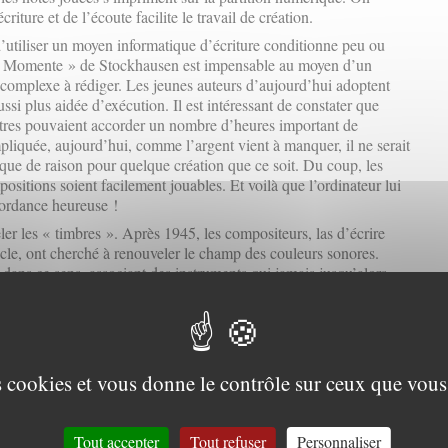
iture et de l’écoute facilite le travail de création.
t d’utiliser un moyen informatique d’écriture conditionne peu ou
 « Momente » de Stockhausen est impensable au moyen d’un
omplexe à rédiger. Les jeunes auteurs d’aujourd’hui adoptent
ussi plus aidée d’exécution. Il est intéressant de constater que
stres pouvaient accorder un nombre d’heures important de
liquée, aujourd’hui, comme l’argent vient à manquer, il ne serait
que de raison pour quelque création que ce soit. Du coup, les
ositions soient facilement jouables. Et voilà que l’ordinateur lui
ncordance heureuse !
er les « timbres ». Après 1945, les compositeurs, las d’écrire
cle, ont cherché à renouveler le champ des couleurs sonores.
dans ce sens, associant des instruments qui jamais jusqu’alors
die. Le premier mouvement de « La Mer » se termine sur un
e cor anglais, qui jouent ensemble une nostalgique litanie. Voilà
strument inconnu qui est en quelque sorte une synthèse des deux.
Cage. Le premier compose des œuvres pour bande magnétique.
es cookies et vous donne le contrôle sur ceux que vous
 concrète », il concocte des « Symphonie pour un homme seul » à
et autres feux crépitant. Assis au milieu d’une salle entourée de
 religieusement » ces nouveaux effets musicaux. Le second
« prépare » son piano, coinçant entre les cordes divers objets qui
Tout accepter
Tout refuser
Personnaliser