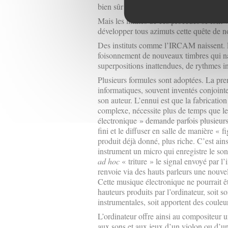
bien sûr les font sonner de manière étran
Mais les limites de ces procédés se font v
développer tous azimuts cette quête de 
Des instituts comme l’IRCAM naissent. L
foisonnement de nouveaux timbres qui naî
superpositions inattendues, de rythmes i
Plusieurs formules sont adoptées. La pr
informatiques, souvent inventés conjoin
son auteur. L’ennui est que la fabrication 
complexe, nécessite plus de temps que 
électronique » demande parfois plusieurs 
fini et le diffuser en salle de manière « f
produit déjà donné, plus riche. C’est ai
instrument un micro qui enregistre le son 
ad hoc
« triture » le signal envoyé par l’
renvoie via des hauts parleurs une nouvel
Cette musique électronique ne pourrait êt
hauteurs produits par l’ordinateur, soit so
instrumentales, soit apportent des coule
L’ordinateur offre ainsi au compositeur un
aux sons et aux jeux d’un violon ou d’un 