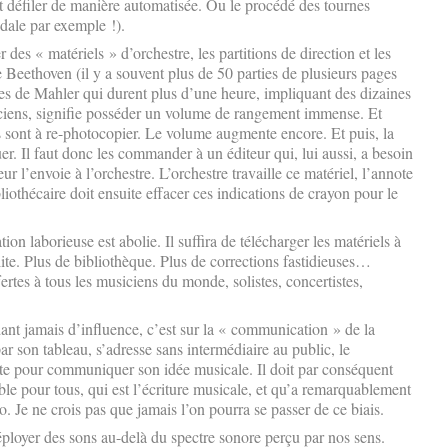
t défiler de manière automatisée. Ou le procédé des tournes
dale par exemple !).
 des « matériels » d’orchestre, les partitions de direction et les
 Beethoven (il y a souvent plus de 50 parties de plusieurs pages
es de Mahler qui durent plus d’une heure, impliquant des dizaines
iciens, signifie posséder un volume de rangement immense. Et
ns sont à re-photocopier. Le volume augmente encore. Et puis, la
er. Il faut donc les commander à un éditeur qui, lui aussi, a besoin
 l’envoie à l’orchestre. L’orchestre travaille ce matériel, l’annote
othécaire doit ensuite effacer ces indications de crayon pour le
ion laborieuse est abolie. Il suffira de télécharger les matériels à
ite. Plus de bibliothèque. Plus de corrections fastidieuses…
fertes à tous les musiciens du monde, solistes, concertistes,
ant jamais d’influence, c’est sur la « communication » de la
r son tableau, s’adresse sans intermédiaire au public, le
rète pour communiquer son idée musicale. Il doit par conséquent
le pour tous, qui est l’écriture musicale, et qu’a remarquablement
. Je ne crois pas que jamais l’on pourra se passer de ce biais.
ployer des sons au-delà du spectre sonore perçu par nos sens.