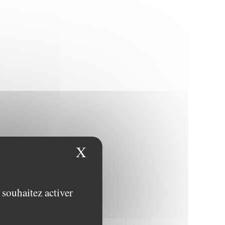
X
Masquer le bandeau des
 souhaitez activer