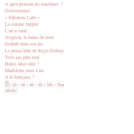
A quoi pensent les machines ?
Gouvernance
« Fabulous Labs »
La cuisine zappée
L’art a varié
Avignon, la haine du texte
Goliath dans son jus
Le pense-bête de Régis Debray
Trois ans plus tard
Hulot, idiot utile ?
Madeleine mise à nu
A la française ?
0
|
20
|
40
|
60
|
80
|
100
|
Tout
afficher