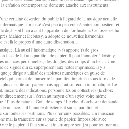
 la création contemporaine demeure attaché aux instruments
’une certaine désertion du public à l’égard de la musique actuelle
e informatique. Un fossé s’est peu à peu creusé entre compositeur et
 déjà, soit bien avant l’apparition de l’ordinateur. Ce fossé est lié
 après Mahler et Debussy, a adopté de nouvelles harmonies
 c’est là le propos d’une autre dissertation…
sique. Là aussi l’informatique (va) apporte(r) de gros
en face de lui une partition de papier. Il peut l’annoter à loisir, y
, des nuances personnelles, des doigtés, des coups d’archet… Une
noire de signes qui se superposent aux notes imprimées. Il y a
ue je dirige a utilisé des tablettes numériques en guise de
iel qui permet de transcrire la partition imprimée sous forme de
 plus inscrite sur papier mais apparaît sur écran informatique. Le
. Inscrire des indications, personnelles ou collectives (le choix
it directement sur l’écran au moyen d’un stylet voire même
e ! Plus de rature ! Gain de temps ! Le chef d’orchestre demande
 de nuance… il l’annote directement sur sa partition et
 sur toutes les partitions. Plus d’erreurs possibles. Un musicien
onc mal la transcrire sur sa partie de papier. Impossible avec
 Avec le papier, il faut souvent interrompre son jeu pour tourner une