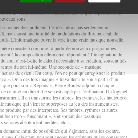
ge !
ite sentir. Heureusement l’ordinateur arrive, qui va permettre de
nouveaux sons.
es recherches pullulent. Ce n’est alors pas seulement un
t, mais aussi une infinité de modulations du flux musical, de
nouïs. L’informatique ouvre la voie à une vraie musique nouvelle.
emière consiste à composer à partir de nouveaux programmes
tement à la composition elle-même, répondant à l’imagination de
du son, c’est-à-dire le calcul nécessaire à sa création, souvent très
le temps du son lui-même. Une seconde de « musique
heures de calcul. Du coup, l’on ne peut qu’enregistrer le produit
igée ». On a dès lors imaginé « travailler » le son à partir d’un
nsi que pour son « Répons », Pierre Boulez adjoint à chaque
de celui-ci en direct. Le son est capté par l’ordinateur. Un logiciel
instrument. Il en transforme les timbres, les rythmes, les hauteurs et
le musique qui vient se superposer au jeu des instrumentistes.
re produite par des interprètes. Ses timbres, rythmes et autres
nt bien trop « foisonnant », soit sortent des tessitures
urs sonores absolument inédites, etc…
 domaine infini de possibilités qui s’ajoutent, sans les exclure,
piano. Cela étant, peu sont encore les créateurs qui se consacrent