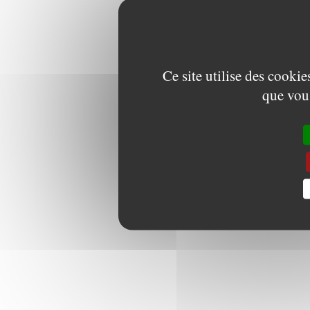
Ce site utilise des cooki
que vous