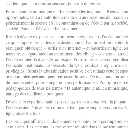
académique, au moins au sens anglo-saxon du terme.
Pour autant, le numérique n’affecte guère les invariants. Bien au cont
opportunités, tant à l’autorité du maître qu’aux relations de l’école av
généralement la société : à la contamination de l’école par la société
société. Parents d’élèves, il faut assumer…
Reste à découvrir, pas à pas, comment naviguer dans l’océan numér
ce qui suppose des cartes, une destination et l’autorité d’un maître 
Naviguer, plutôt que « surfer sur l’Internet » et bavarder en ligne. M
majeure, eu égard aussi au creusement des clivages sociaux et aux di
l’école requiert la diversité, au risque d’offusquer les vieux républic
l’éducation nationale. La diversité, du reste, est déjà la règle, mais l
privilégiés. Osons la diversification positive : c’est dans cette perspe
oxymore bien-pensant, peut retrouver du sens. De nos jours, on soum
du monde entier pour comparer leurs performances. Pourquoi ne pas 
pédagogiques de tous les temps ? D’autant que le milieu numérique, ju
partage des meilleures pratiques.
Diversité et expérimentation (
usus magister est optimus
) : la plupar
l’école restent à inventer, comme le font, par exemple ceux qui ex
ligne ouverts à tous.
Les principes affirmés ici de manière sans doute trop péremptoire app
et nuances. Les lecteurs les trouveront réunies dans le présent numé