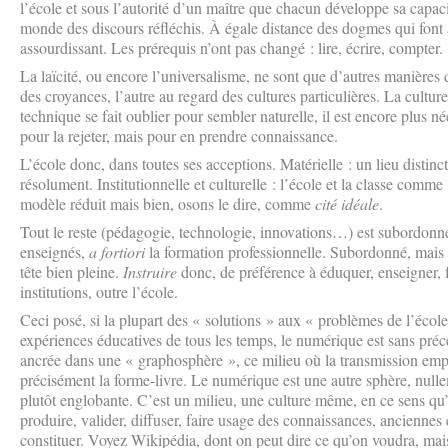
l’école et sous l’autorité d’un maître que chacun développe sa capacit
monde des discours réfléchis. À égale distance des dogmes qui font 
assourdissant. Les prérequis n’ont pas changé : lire, écrire, compter.
La laïcité, ou encore l’universalisme, ne sont que d’autres manières de
des croyances, l’autre au regard des cultures particulières. La cultu
technique se fait oublier pour sembler naturelle, il est encore plus né
pour la rejeter, mais pour en prendre connaissance.
L’école donc, dans toutes ses acceptions. Matérielle : un lieu distin
résolument. Institutionnelle et culturelle : l’école et la classe comme 
modèle réduit mais bien, osons le dire, comme
cité idéale
.
Tout le reste (pédagogie, technologie, innovations…) est subordonné.
enseignés,
a fortiori
la formation professionnelle. Subordonné, mais n
tête bien pleine.
Instruire
donc, de préférence à éduquer, enseigner, f
institutions, outre l’école.
Ceci posé, si la plupart des « solutions » aux « problèmes de l’école
expériences éducatives de tous les temps, le numérique est sans précéd
ancrée dans une « graphosphère », ce milieu où la transmission emprun
précisément la forme-livre. Le numérique est une autre sphère, nulle
plutôt englobante. C’est un milieu, une culture même, en ce sens qu
produire, valider, diffuser, faire usage des connaissances, anciennes 
constituer. Voyez Wikipédia, dont on peut dire ce qu’on voudra, mais p