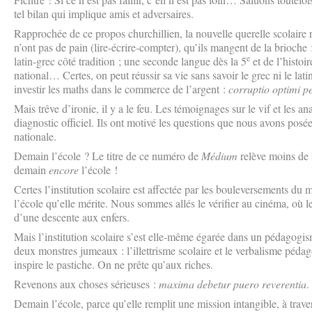
tel bilan qui implique amis et adversaires.
Rapprochée de ce propos churchillien, la nouvelle querelle scolaire r
n’ont pas de pain (lire-écrire-compter), qu’ils mangent de la brioche
e
latin-grec côté tradition ; une seconde langue dès la 5
et de l’histoi
national… Certes, on peut réussir sa vie sans savoir le grec ni le lat
investir les maths dans le commerce de l’argent :
corruptio optimi p
Mais trêve d’ironie, il y a le feu. Les témoignages sur le vif et les a
diagnostic officiel. Ils ont motivé les questions que nous avons posée
nationale.
Demain l’école ? Le titre de ce numéro de
Médium
relève moins de 
demain
encore
l’école !
Certes l’institution scolaire est affectée par les bouleversements du m
l’école qu’elle mérite. Nous sommes allés le vérifier au cinéma, où les
d’une descente aux enfers.
Mais l’institution scolaire s’est elle-même égarée dans un pédagogi
deux monstres jumeaux : l’illettrisme scolaire et le verbalisme pédago
inspire le pastiche. On ne prête qu’aux riches.
Revenons aux choses sérieuses :
maxima debetur puero reverentia
.
Demain l’école, parce qu’elle remplit une mission intangible, à traver