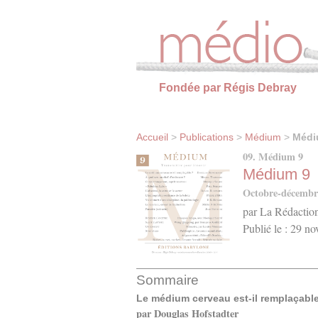
Panneau de gestion des cookies
Fondée par Régis Debray
Accueil
>
Publications
>
Médium
>
Médi
09. Médium 9
Médium 9
Octobre-décembr
par La Rédactio
Publié le : 29 n
Sommaire
Le médium cerveau est-il remplaçabl
par Douglas Hofstadter