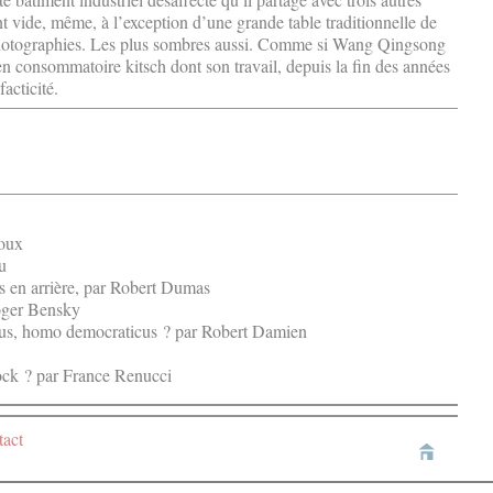
ent vide, même, à l’exception d’une grande table traditionnelle de
 photographies. Les plus sombres aussi. Comme si Wang Qingsong
en consommatoire kitsch dont son travail, depuis la fin des années
acticité.
noux
u
s en arrière, par Robert Dumas
Roger Bensky
cus, homo democraticus ? par Robert Damien
tock ? par France Renucci
act