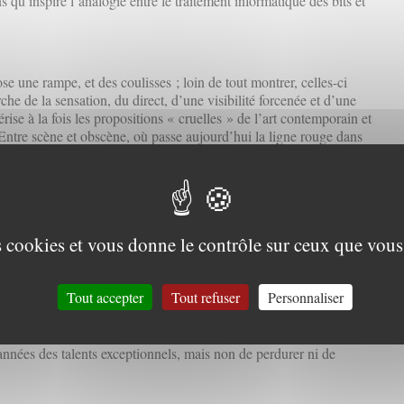
s qu’inspire l’analogie entre le traitement informatique des bits et
se une rampe, et des coulisses ; loin de tout montrer, celles-ci
he de la sensation, du direct, d’une visibilité forcenée et d’une
rise à la fois les propositions « cruelles » de l’art contemporain et
Entre scène et obscène, où passe aujourd’hui la ligne rouge dans
es, politiques ?
airer la transmission au quotidien, ses déchirures et ses sutures. Il
parables. Il peut y avoir des accidents heureux. Le jeu de cartes en
es cookies et vous donne le contrôle sur ceux que vous
mologie
Tout accepter
Tout refuser
Personnaliser
’histoire de la polémologie1 (science de la guerre, terme inventé
exemple parfait de projet intellectuel incontestable en son
années des talents exceptionnels, mais non de perdurer ni de