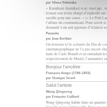
par Miura Nobutaka
« Kamikaze (kamikaz) n.m. (mot jap., ven
écraser son avion chargé d’explosifs sur u
sacrifie pour une cause. » (« Le Petit La
l’affaire du communicant. Pour savoir si 
demandé à un ami japonais d’éclaircir so
Parasite
par Jean Berthier
On trouvera ici le scénario du film de co
cinématographique ne l’a pas encore chan
traits de Carlo Brandt et en entendant l
respectivement de Muriel, l’animatrice r
Bonjour l’ancêtre
François Arago (1786-1853)
par Monique Sicard
Salut l’artiste
Wang Qingsong
par Françoise Gaillard
Wang Qingsong habite dans un quartier d
C’est là aussi qu’il travaille. Dans un vas