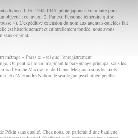
ts divins). 1. En 1944-1945, pilote japonais volontaire pour
n objectif ; cet avion. 2. Par ext. Personne téméraire qui se
rousse »). L’expéditive extension du nom aux attentats-suicides fait
elle est historiquement et culturellement fondée, nous avons
n sens original.
urt métrage « Parasite » tel que l’enregistrement
gé. On peut le lire en imaginant le personnage principal sous les
es voix d’Émilie Mazoyer et de Daniel Mesguich sous les mots
adio, et d’Alexandre Nahon, le sexologue psychothérapeuthe.
e Pékin sans qualité. Chez nous, on parlerait d’une banlieue.
te bâtiment industriel désaffecté qu’il partage avec trois autres