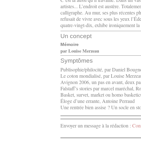
artistes... L’endroit est austère. Totalem
calligraphe. Au mur, ses plus récentes
refusait de vivre avec sous les yeux l’Éd
quatre-vingt-dix, exhibe ironiquement la f
Un concept
Mémoire
par Louise Merzeau
Symptômes
Publisophie/philocité, par Daniel Boug
Le coton mondialisé, par Louise Merzea
Avignon 2006, un pas en avant, deux pa
Falstaff’s stories par marcel maréchal, 
Basket, survet, market ou homo basketi
Éloge d’une errante, Antoine Perraud
Une rentrée bien assise ? Un socle en s
Envoyer un message à la rédaction :
Cont