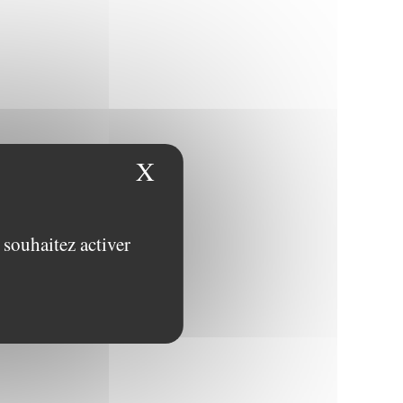
X
Masquer le bandeau des
 souhaitez activer