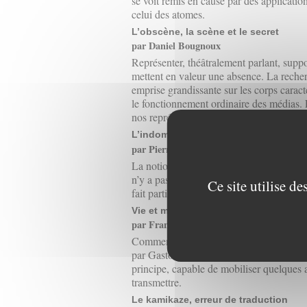
se voit remis en cause par des application
celui des atomes.
L’obscène, la scène et le secret
par Daniel Bougnoux
Représenter, théâtralement parlant, suppo
mettent en valeur une absence. La recherc
emprise grandissante sur les corps caracté
le fonctionnement ordinaire des médias. 
nos représentations artistiques, médiatiqu
L’indomptable résilience de la belote
par Pierre d’Huy
La notion de résilience est de nature à écl
n’y a pas que des ruptures de chaîne irré
Ce site utilise d
fait partie. Affaire sérieuse.
Vie et mort d’une discipline : la polé
par François-Bernard Huyghe
Comment se perd une idée magnifique ? L
par Gaston Bouthoul en 1942) fournit un 
principe, capable de mobiliser quelques 
transmettre.
Le kamikaze, erreur de traduction