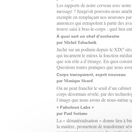
Les rapports de notre cerveau avec notr
message ? Jusqu’où pouvons-nous amélio
exemple en remplaçant nos neurones par d
annonces qui extrapolent à partir des av
trouve saisi à bras-le-corps : quel lien en
À quoi sert un chef d’orchestre
par Michel Tabachnik
e
Juché sur un podium depuis le XIX
sièc
qui incarnent le mieux la fonction médiatr
que son rôle a d’étrange. En quoi consist
Questions toutes pratiques que nous av
Corps transparent, esprit nouveau
par Monique Sicard
On ne peut franchir le seuil d’un cabine
corps désormais révélé, par des technologi
l’image que nous avons de nous-même que
« Fabulous Labs »
par Paul Soriano
La « dématérialisation » donne lieu à bi
la matière, promettent de transformer sév