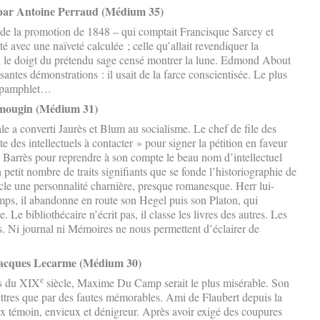
 par Antoine Perraud (Médium 35)
 la promotion de 1848 – qui comptait Francisque Sarcey et
é avec une naïveté calculée ; celle qu’allait revendiquer la
n le doigt du prétendu sage censé montrer la lune. Edmond About
antes démonstrations : il usait de la farce conscientisée. Le plus
au pamphlet…
dmougin (Médium 31)
e a converti Jaurès et Blum au socialisme. Le chef de file des
te des intellectuels à contacter » pour signer la pétition en faveur
re Barrès pour reprendre à son compte le beau nom d’intellectuel
etit nombre de traits signifiants que se fonde l’historiographie de
cle une personnalité charnière, presque romanesque. Herr lui-
emps, il abandonne en route son Hegel puis son Platon, qui
 Le bibliothécaire n’écrit pas, il classe les livres des autres. Les
es. Ni journal ni Mémoires ne nous permettent d’éclairer de
acques Lecarme (Médium 30)
e
és du XIX
siècle, Maxime Du Camp serait le plus misérable. Son
ttres que par des fautes mémorables. Ami de Flaubert depuis la
aux témoin, envieux et dénigreur. Après avoir exigé des coupures