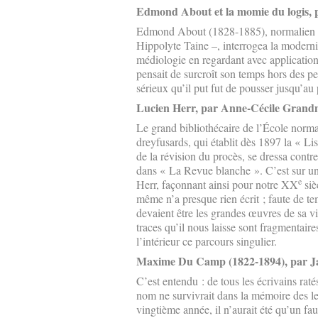
Edmond About et la momie du logis,
Edmond About (1828-1885), normalien de
Hippolyte Taine –, interrogea la modernit
médiologie en regardant avec applicatio
pensait de surcroît son temps hors des pes
sérieux qu’il put fut de pousser jusqu’
Lucien Herr, par Anne-Cécile Gran
Le grand bibliothécaire de l’École normal
dreyfusards, qui établit dès 1897 la « Lis
de la révision du procès, se dressa cont
dans « La Revue blanche ». C’est sur un p
e
Herr, façonnant ainsi pour notre XX
siè
même n’a presque rien écrit ; faute de t
devaient être les grandes œuvres de sa vie.
traces qu’il nous laisse sont fragmentair
l’intérieur ce parcours singulier.
Maxime Du Camp (1822-1894), par J
C’est entendu : de tous les écrivains rat
nom ne survivrait dans la mémoire des le
vingtième année, il n’aurait été qu’un f