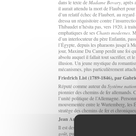
dans le texte de
Madame Bovary
, après 
il aurait attendu la mort de Flaubert pour
d’un relatif échec de Flaubert, au regard 
dressa un réquisitoire contre l’insurrec
Thibaudet n’hésita pas, vers 1920, à trai
emphatiques de ses
Chants modernes
. M
d’un interlocuteur du père Enfantin, pass
l’Égypte, depuis les pharaons jusqu’à Mé
jour, Maxime Du Camp perdit une foi qu’il
absolu auquel il fallait tout sacrifier, et 
illusion. Un jeune mystique du romantism
mécanismes, plus particulièrement attach
Friedrich List (1789-1846), par Gabri
Réputé comme auteur du
Système nation
pionnier des chemins de fer allemands. C’
l’unité politique de l’Allemagne. Personn
mouvementée entre le Wurtemberg, les Ét
stratège des chemins de fer et chronique
Jean Anthelme Brillat-Savarin, par 
Il est des écrivains plus consommés que l
goût
, publiée anonymement en 1825, peu 