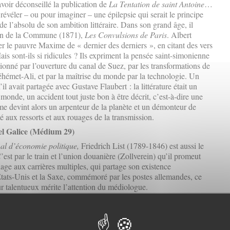
avoir déconseillé la publication de
La Tentation de saint Antoine
…
 révéler – ou pour imaginer – une épilepsie qui serait le principe
de l’absolu de son ambition littéraire. Dans son grand âge, il
tion de la Commune (1871),
Les Convulsions de Paris
. Albert
ter le pauvre Maxime de « dernier des derniers », en citant des vers
ais sont-ils si ridicules ? Ils expriment la pensée saint-simonienne
ionné par l’ouverture du canal de Suez, par les transformations de
hémet-Ali, et par la maîtrise du monde par la technologie. Un
 avait partagée avec Gustave Flaubert : la littérature était un
le monde, un accident tout juste bon à être décrit, c’est-à-dire une
e devint alors un arpenteur de la planète et un démonteur de
é aux ressorts et aux rouages de la transmission.
el Galice (Médium 29)
al d’économie politique,
Friedrich List (1789-1846) est aussi le
est par le train et l’union douanière (Zollverein) qu’il promeut
age aux carrières multiples, qui partage son existence
ats-Unis et la Saxe, commémoré par les postes allemandes, ce
ur talentueux mérite l’attention du médiologue.
Michel Erman (Médium 28)
eur œuvre. C’est le cas de Brillat-Savarin, dont la
Physiologie du
avant sa mort, est souvent évoquée, parfois citée de façon