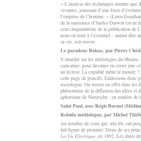
« L’analyse des techniques montre que da
vivantes, jouissant d’une force d’évolutio
l’emprise de l’homme. » (Leroi-Gourha
de la naissance (Charles Darwin est né le
cent cinquantième de la publication de
L
nous en tenir à l’essentiel – autant dire 
sa vie, son œuvre .
Le paradoxe Balzac, par Pierre Chéd
S’attarder sur les stéréotypes du libraire
caricature, pour dessiner en creux une cr
au lecteur. La cupidité mène le monde ?
cette page de poncifs. Endossons donc pl
sociologue. On trouve en effet dans les
I
phénomène de la diffusion des idées et de
aphorisme de Nietzsche : en matière de tr
Saint Paul, avec Régis Burnet (Médiu
Robida médiologue, par Michel Thié
Au nombre de ceux qui, très tôt, ont per
fait figure de pionnier. Deux de ses pri
La Vie Électrique
, en 1892. Les dates de 