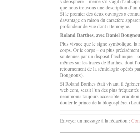
vidéosphère – même s’il s’agit d’anticipa
que nous trouvons une description d’un 
Si le premier des deux ouvrages a connu un
davantage en raison du caractère appare
profondeur de vue dont il témoigne.
Roland Barthes, avec Daniel Bougnou
Plus vivace que le signe symbolique, la 
corps. Or le corps – ou plus précisément
soutenues par un dispositif technique 
mêmes sur les traces de Barthes, dont l’œ
retournement de la sémiologie opérés pa
Bougnoux).
Si Roland Barthes était vivant, il égrèner
web.com, serait l’un des plus fréquentés d
néanmoins toujours accessible, érudition 
douter le prince de la blogosphère. (Lou
Envoyer un message à la rédaction :
Cont