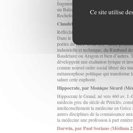
fragmentaire, mais, en dépit de la recon
un Balzac qu’on tenait avec ces « médit
Ce site utilise d
Rochefoucauld, rarement lue aujourd’hui
Claudel, médiologue de la ville ? Pa
Réfléchir philosophiquement sur la ville
Dans le cadre de ce travail, Paul Claudel
e
e
poètes du XIX
et du XX
siècle pourraie
industrielle et technique, du Rimbaud d
Baudelaire ou Aragon et bien d’autres. Tou
développent une exaltation lyrique et inv
comme nouvel ordre social libéré des tutel
métamorphose politique qui transforme la
saluer cette euphorie.
Hippocrate, par Monique Sicard (Mé
Hippocrate le Grand, né vers 460 av. J.-C
médecin grec du siècle de Périclès, cons
intellectuellement la médecine en Grèce a
autres disciplines de la connaissance auxqu
la médecine une profession à part entière
Darwin, par Paul Soriano (Médium 2