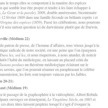
ns le temps elles se comportent à la manière des espèces
n qui semble leur être propre et tendre à les faire échapper à
n,
Le Geste et la parole
). 2009, double anniversaire, bicentenaire
 12 février 1809 dans une famille féconde en brillants esprits ) et
’Origine des espèces
(1859). Passé les célébrations, nous pourrons
qu’il sera surtout question ici du darwinisme plutôt que de Darwin,
eville (Médium 22)
, du patron de presse, de l’homme d’affaires, tous véreux jusqu’à la
itique radicale de notre société, est une peine que l’on épargnera
Dura lex, sed lex
, et nous risquerions, à nous attarder, de noircir
utôt l’habit du médiologue, en laissant au placard celui du
llusions perdues
un théorème médiologique éclairant sur le
s savoirs, que l’on pourrait résumer en paraphrasant le célèbre
ansmission, les forts sont toujours vaincus par les faibles.
m 20-21)
baut (Médium 19)
çu le passage de la graphosphère à la vidéosphère, Albert Robida
ncipaux ouvrages en témoignent,
Le Vingtième Siècle
, en 1883 et
ces deux titres laissent perplexe lorsqu’il s’agit d’évoquer la