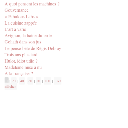
A quoi pensent les machines ?
Gouvernance
« Fabulous Labs »
La cuisine zappée
L’art a varié
Avignon, la haine du texte
Goliath dans son jus
Le pense-bête de Régis Debray
Trois ans plus tard
Hulot, idiot utile ?
Madeleine mise à nu
A la française ?
0
|
20
|
40
|
60
|
80
|
100
|
Tout
afficher