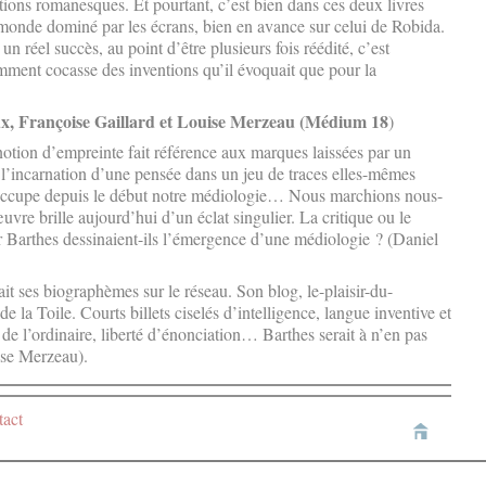
tions romanesques. Et pourtant, c’est bien dans ces deux livres
monde dominé par les écrans, bien en avance sur celui de Robida.
 réel succès, au point d’être plusieurs fois réédité, c’est
mment cocasse des inventions qu’il évoquait que pour la
x, Françoise Gaillard et Louise Merzeau (Médium 18
)
notion d’empreinte fait référence aux marques laissées par un
 l’incarnation d’une pensée dans un jeu de traces elles-mêmes
– occupe depuis le début notre médiologie… Nous marchions nous-
uvre brille aujourd’hui d’un éclat singulier. La critique ou le
r Barthes dessinaient-ils l’émergence d’une médiologie ? (Daniel
ait ses biographèmes sur le réseau. Son blog, le-plaisir-du-
e la Toile. Courts billets ciselés d’intelligence, langue inventive et
de l’ordinaire, liberté d’énonciation… Barthes serait à n’en pas
ise Merzeau).
act