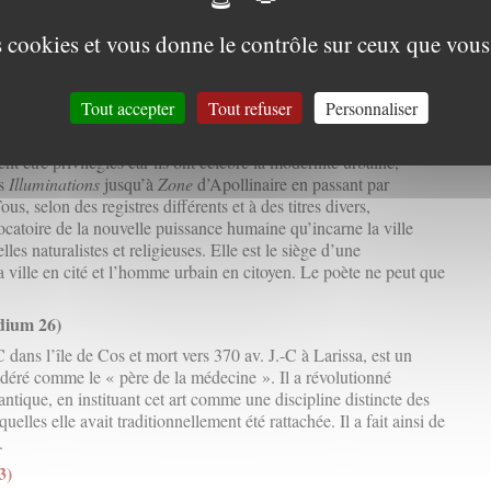
e
naissance et du succès obtenus au XIX
siècle, qui faisaient dire à
ations de gastronomie transcendantales » une prose digne de La
es cookies et vous donne le contrôle sur ceux que vous
.
r Robert Damien (Médium 27)
Tout accepter
Tout refuser
Personnaliser
 implique de constituer la ville comme concept médiologique.
 peut apporter beaucoup tant il surprend et innove. Certes, d’autres
nt être privilégiés car ils ont célébré la modernité urbaine,
es
Illuminations
jusqu’à
Zone
d’Apollinaire en passant par
s, selon des registres différents et à des titres divers,
ocatoire de la nouvelle puissance humaine qu’incarne la ville
les naturalistes et religieuses. Elle est le siège d’une
 ville en cité et l’homme urbain en citoyen. Le poète ne peut que
dium 26)
 dans l’île de Cos et mort vers 370 av. J.-C à Larissa, est un
idéré comme le « père de la médecine ». Il a révolutionné
ntique, en instituant cet art comme une discipline distincte des
elles elle avait traditionnellement été rattachée. Il a fait ainsi de
.
3)