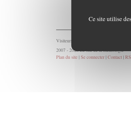
Ce site utilise d
Visiteurs connectés :
44
2007 - 2026 Le site de la médiologie
Plan du site
|
Se connecter
|
Contact
|
RS