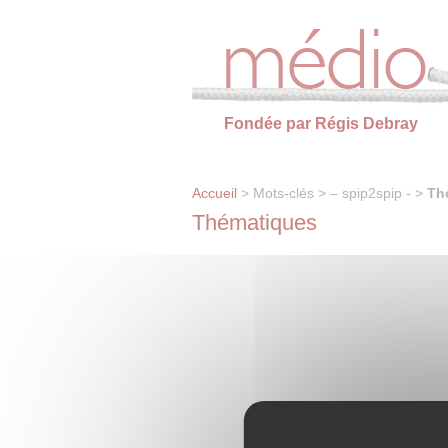
Panneau de gestion des cookies
Fondée par Régis Debray
Accueil
> Mots-clés > – spip2spip - >
Th
Thématiques