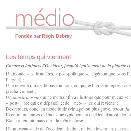
Panneau de gestion des cookies
Fondée par Régis Debray
Les temps qui viennent
Encore et toujours
l’Occident
, jusqu’à épuisement de la planète et
Un monde sans frontières, « post-politique », hégémonique, sous l’e
l’argent) ;
Une religion qui ne dit pas son nom, conjugue bigoterie répressive e
prêcha virulent ;
Un
anachronisme
qui ne mettrait fin à l’histoire que pour mieux se
« post- » (ce qui est dépassé) et de « néo- » (ce qui revient) ;
Des retours, donc, en mode futile (vintage) ou plus grave, retour
du 
Et enfin, un anti-occidentalisme typiquement occidental aussi, do
Blanc », en fait, mais c’est la même chose...
Un nouveau stade de l’occidentalisation, ou bien le dernier, par ext