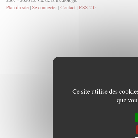
Plan du site
|
Se connecter
|
Contact
|
RSS 2.0
Ce site utilise des cooki
que vous