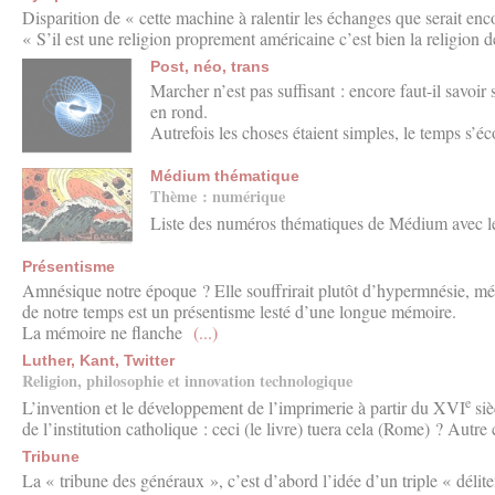
Disparition de « cette machine à ralentir les échanges que serait enco
« S’il est une religion proprement américaine c’est bien la religion 
Post, néo, trans
Marcher n’est pas suffisant : encore faut-il savoir 
en rond.
Autrefois les choses étaient simples, le temps s’é
Médium thématique
Thème : numérique
Liste des numéros thématiques de Médium avec l
Présentisme
Amnésique notre époque ? Elle souffrirait plutôt d’hypermnésie, 
de notre temps est un présentisme lesté d’une longue mémoire.
La mémoire ne flanche
(...)
Luther, Kant, Twitter
Religion, philosophie et innovation technologique
e
L’invention et le développement de l’imprimerie à partir du XVI
siè
de l’institution catholique : ceci (le livre) tuera cela (Rome) ? Autre
Tribune
La « tribune des généraux », c’est d’abord l’idée d’un triple « déli