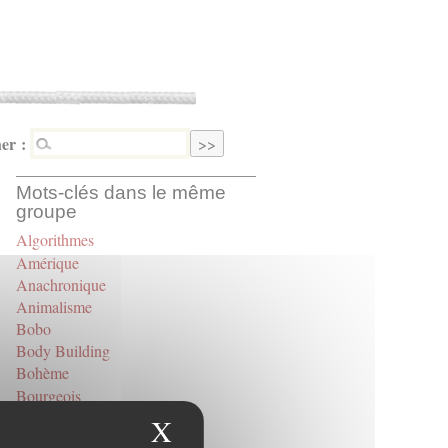
er :
Mots-clés dans le même
groupe
Algorithmes
Amérique
Anachronique
Animalisme
Bobo
Body Building
Bohème
Bourgeois
Bullshit Job
X
Masquer le bandeau des
Caméra