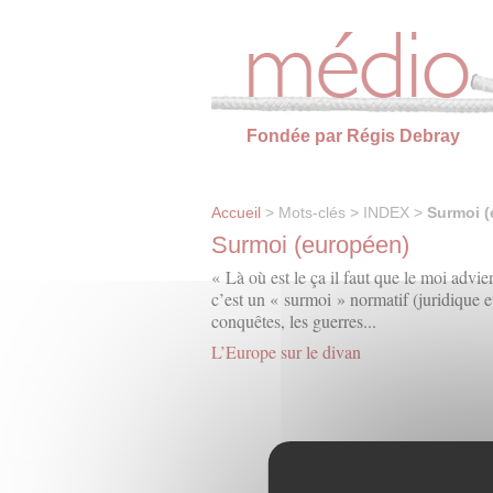
Panneau de gestion des cookies
Fondée par Régis Debray
Accueil
> Mots-clés > INDEX >
Surmoi (
Surmoi (européen)
« Là où est le ça il faut que le moi adv
c’est un « surmoi » normatif (juridique et
conquêtes, les guerres...
L’Europe sur le divan