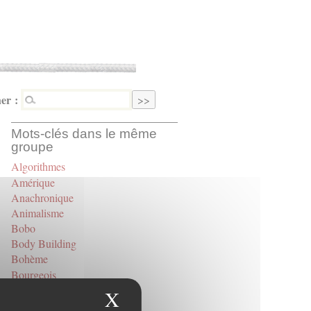
er :
Mots-clés dans le même
groupe
Algorithmes
Amérique
Anachronique
Animalisme
Bobo
Body Building
Bohème
Bourgeois
Bullshit Job
X
Masquer le bandeau des
Caméra