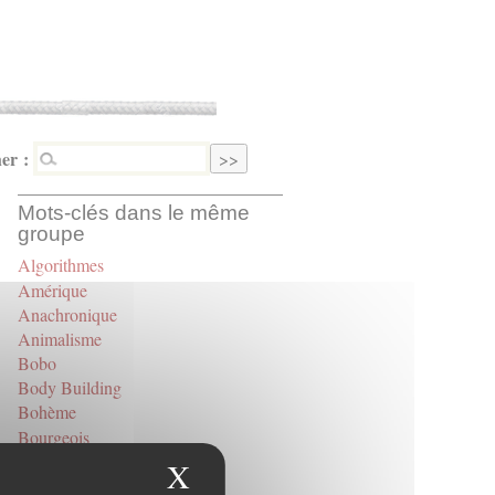
er :
Mots-clés dans le même
groupe
Algorithmes
Amérique
Anachronique
Animalisme
Bobo
Body Building
Bohème
Bourgeois
Bullshit Job
X
Masquer le bandeau des
Caméra