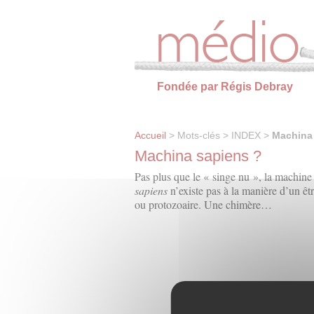
Panneau de gestion des cookies
Fondée par Régis Debray
Accueil
> Mots-clés > INDEX >
Machina
Machina sapiens ?
Pas plus que le « singe nu », la machine n
sapiens
n’existe pas à la manière d’un êt
ou protozoaire. Une chimère…